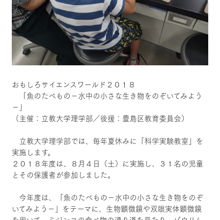
おもしろサイエンスワールド２０１８
「魚のたべもの－水中の小さな生き物をのぞいてみよう
－」
（主催：立教大学理学部／後援：豊島区教育委員会）
立教大学理学部では、毎年夏休みに「科学実験教室」を
実施します。
２０１８年度は、８月４日（土）に実施し、３１名の児童
とその保護者が参加しました。
今年度は、「魚のたべもの－水中の小さな生き物をのぞ
いてみよう－」をテーマに、生物顕微鏡や双眼実体顕微鏡
を用いて、ミジンコの食べ物の通り道を見たり、ゾウリム