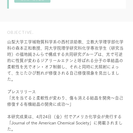
OBJECTIVE.
山梨大学工学域物質科学系の西村涼助教、立教大学理学部化学
科の森本正和教授、同大学院理学研究科化学専攻学生（研究当
時）の福地純さんらで構成する共同研究グループは、光で可逆
的に性質が変わるジアリールエテンと呼ばれる分子の単結晶の
柔軟性を光でオン・オフ制御し、それと同時に光照射によっ
て、生じたひび割れが修復される自己修復現象を見出しまし
た。
プレスリリース
「光を当てると柔軟性が変わり、傷も消える結晶を開発～自己
修復する有機結晶の開発に成功～」
本研究成果は、4月24日（金）付でアメリカ化学会が発行する
「Journal of the American Chemical Society」に掲載されまし
た。