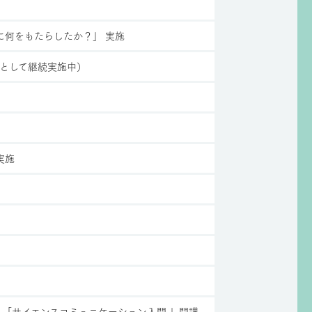
）
に何をもたらしたか？」 実施
として継続実施中）
 実施
）「サイエンスコミュニケーション入門 」開講