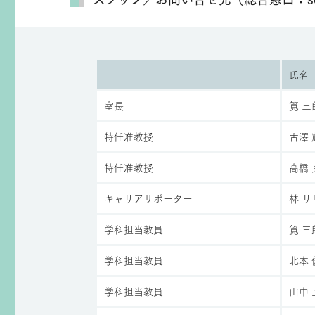
氏名
室長
筧 三
特任准教授
古澤 
特任准教授
高橋 
キャリアサポーター
林 リ
学科担当教員
筧 
学科担当教員
北本
学科担当教員
山中