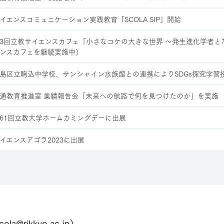
イエンスコミュニケーション実践教育「SCOLA SIP」開始
3回立教サイエンスカフェ「小さなコケの大きな世界 〜発生進化学者
ンスカフェを継続実施中）
島区立駒込中学校、サンシャイン水族館との連携によりSDGs探究学習
通教育推進室 業績報告会「未来への航路で何を見つけたのか」を実施
61回立教大学ホームカミングデーに出展
イエンスアゴラ2023に出展
ikkyo.ac.jp）