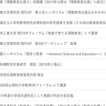
業「理数教育企画２」初開講（2013年以降は「理数教育企画」に統合
教大学理学部 現代GP 第２回シンポジウム「理数教育企画はわれわれ
島区立小学校教育研究会理科部の研究授業を実施（その後は教員研修会
州工業大学 現代GPフォーラム「地域で育てる理数教育」にて講演
教大学理学部 現代GP 第3回ワークショップ 実施
開シンポジウム「理学と教育 〜between Science and Education〜」
科横断型卒業研究 開始（2018年に廃止）
学部共通教育推進室内規 策定
2回岡山理科大学教育GPフォーラム にて講演
010年度の学部共通科目として複数の科目を初定義
部共通科目「科学史」「科学者倫理」（2011年以降は「科学の倫理」