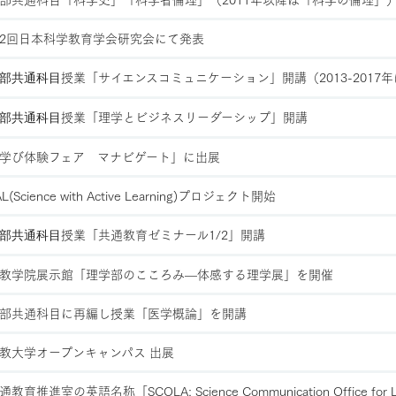
2回日本科学教育学会研究会にて発表
授業「サイエンスコミュニケーション」開講（2013-201
部共通科目
授業「理学とビジネスリーダーシップ」開講
部共通科目
学び体験フェア マナビゲート」に出展
AL(Science with Active Learning)プロジェクト開始
授業「共通教育ゼミナール1/2」開講
部共通科目
教学院展示館「理学部のこころみ—体感する理学展」を開催
部共通科目に再編し授業「医学概論」を開講
教大学オープンキャンパス 出展
通教育推進室の英語名称「SCOLA: Science Communication Office for L