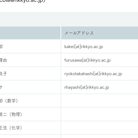
メールアドレス
郎
kakei[at]rikkyo.ac.jp
輝由
furusawa[at]rikkyo.ac.jp
良子
ryokotakahashi[at]rikkyo.ac.jp
サ
rhayashi[at]rikkyo.ac.jp
三郎（数学）
 俊二（物理）
 正浩（化学）