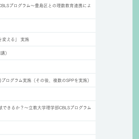
CBLSプログラム〜豊島区との理数教育連携によ
を変える」 実施
開講）
)プログラム実施（その後、複数のSPPを実施）
献できるか？〜立教大学理学部CBLSプログラム