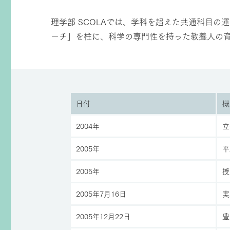
理学部 SCOLAでは、学科を超えた共通科目
ーチ」を柱に、科学の専門性を持った教養人の
日付
概
2004年
立
2005年
平
2005年
授
2005年7月16日
実
2005年12月22日
豊