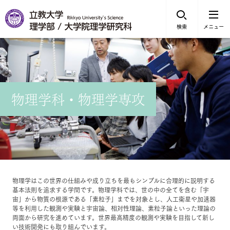
検索
メニュー
物理学科・物理学専攻
物理学はこの世界の仕組みや成り立ちを最もシンプルに合理的に説明する
基本法則を追求する学問です。物理学科では、世の中の全てを含む「宇
宙」から物質の根源である「素粒子」までを対象とし、人工衛星や加速器
等を利用した観測や実験と宇宙論、相対性理論、素粒子論といった理論の
両面から研究を進めています。世界最高精度の観測や実験を目指して新し
い技術開発にも取り組んでいます。