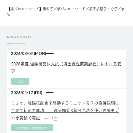
【学びのキーワード】素粒子／学びのキーワード／原子核原子・分子／宇
宙
NEWS & EVENTS
2026/08/03 (MON)
2028年度 理学研究科入試（博士課程前期課程）における変
更
共通
2026/04/17 (FRI)
ミュオン触媒核融合を駆動するミュオン分子の直接観測に
世界で初めて成功 — 高分解能X線分光法を使い理論モデ
ルを実験で実証 —
物理学科・物理学専攻