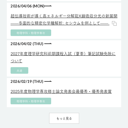
2026/04/06 (MON)
超伝導技術が導く高エネルギー分解能X線吸収分光の新展開
——多面的な精密化学種解析: セシウムを例として——
物理学科・物理学専攻
2026/04/02 (THU)
2027年度理学研究科前期課程入試（夏季）筆記試験免除に
ついて
共通
2026/02/19 (THU)
2025年度物理学専攻修士論文発表会最優秀・優秀発表賞
物理学科・物理学専攻
もっと見る